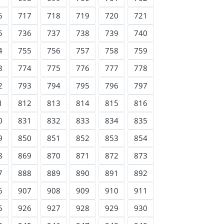
6
717
718
719
720
721
5
736
737
738
739
740
4
755
756
757
758
759
3
774
775
776
777
778
2
793
794
795
796
797
1
812
813
814
815
816
0
831
832
833
834
835
9
850
851
852
853
854
8
869
870
871
872
873
7
888
889
890
891
892
6
907
908
909
910
911
5
926
927
928
929
930