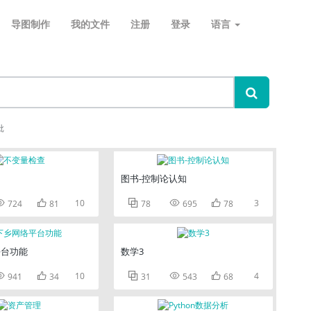
导图制作
我的文件
注册
登录
语言
批
图书-控制论认知


10



3
724
81
78
695
78
平台功能
数学3


10



4
941
34
31
543
68