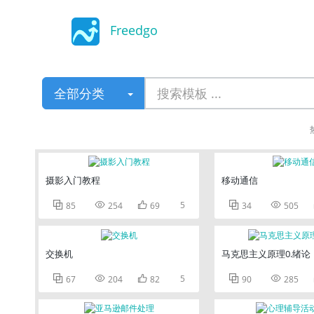
Freedgo
Design
全部分类
摄影入门教程
移动通信



5


85
254
69
34
505
交换机
马克思主义原理0.绪论



5


67
204
82
90
285