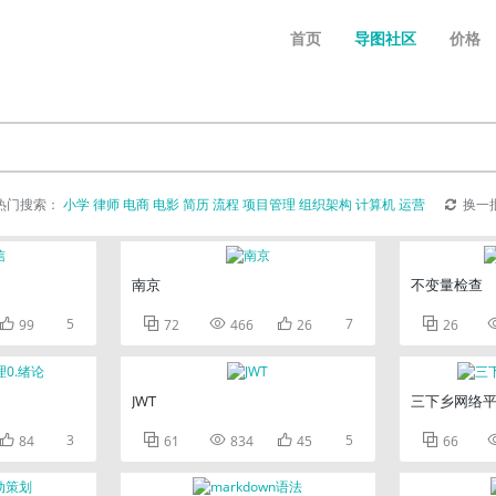
首页
导图社区
价格
热门搜索：
小学
律师
电商
电影
简历
流程
项目管理
组织架构
计算机
运营
换一
南京
不变量检查

5



7

99
72
466
26
26
JWT
三下乡网络

3



5

84
61
834
45
66