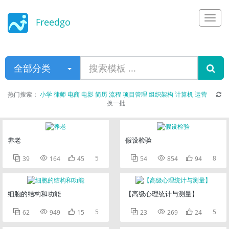
Freedgo
Design
全部分类
热门搜索：
小学
律师
电商
电影
简历
流程
项目管理
组织架构
计算机
运营
换一批
养老
假设检验



5



8
39
164
45
54
854
94
细胞的结构和功能
【高级心理统计与测量】



5



5
62
949
15
23
269
24