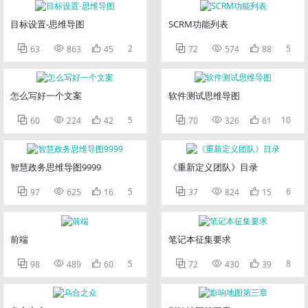
目标设置-思维导图
SCRM功能列表



2



5
63
863
45
72
574
88
怎么写好一个文案
软件测试思维导图



5



10
60
224
42
70
326
61
智慧政务思维导图9999
《重新定义团队》目录



5



6
97
625
16
37
824
15
前端
笔记本征集要求



5



8
98
489
60
72
430
39