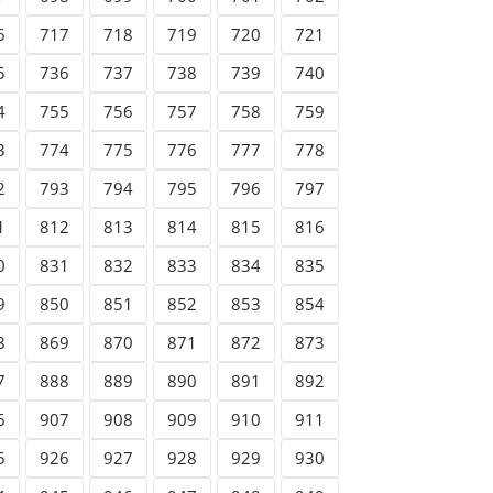
6
717
718
719
720
721
5
736
737
738
739
740
4
755
756
757
758
759
3
774
775
776
777
778
2
793
794
795
796
797
1
812
813
814
815
816
0
831
832
833
834
835
9
850
851
852
853
854
8
869
870
871
872
873
7
888
889
890
891
892
6
907
908
909
910
911
5
926
927
928
929
930