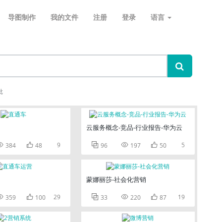
导图制作
我的文件
注册
登录
语言
批
云服务概念-竞品-行业报告-华为云


9



5
384
48
96
197
50
蒙娜丽莎-社会化营销


29



19
359
100
33
220
87