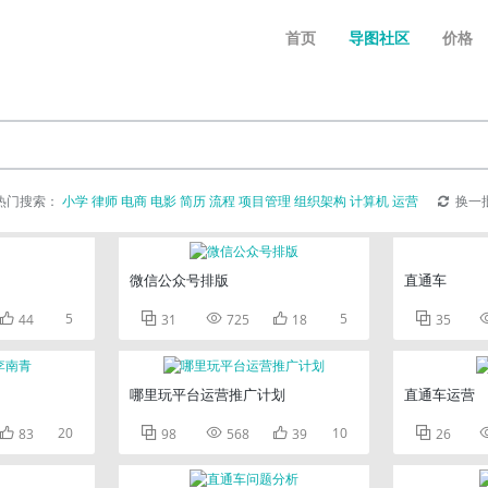
首页
导图社区
价格
热门搜索：
小学
律师
电商
电影
简历
流程
项目管理
组织架构
计算机
运营
换一
微信公众号排版
直通车

5



5

44
31
725
18
35
哪里玩平台运营推广计划
直通车运营

20



10

83
98
568
39
26