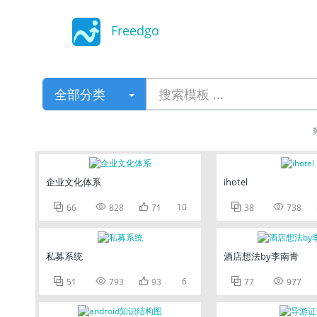
Freedgo
Design
全部分类
企业文化体系
ihotel



10


66
828
71
38
738
私募系统
酒店想法by李南青



6


51
793
93
77
977