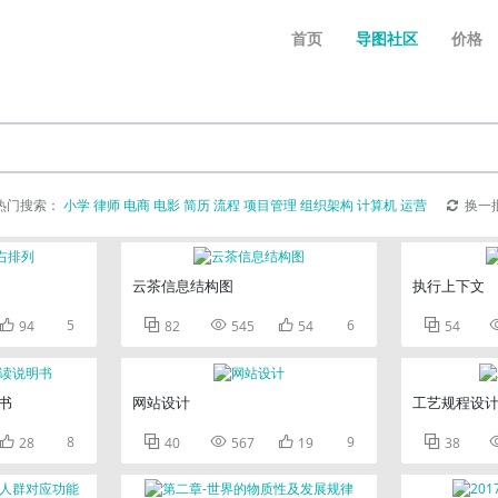
首页
导图社区
价格
热门搜索：
小学
律师
电商
电影
简历
流程
项目管理
组织架构
计算机
运营
换一
云茶信息结构图
执行上下文

5



6

94
82
545
54
54
书
网站设计
工艺规程设

8



9

28
40
567
19
38