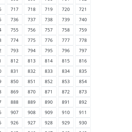
6
717
718
719
720
721
5
736
737
738
739
740
4
755
756
757
758
759
3
774
775
776
777
778
2
793
794
795
796
797
1
812
813
814
815
816
0
831
832
833
834
835
9
850
851
852
853
854
8
869
870
871
872
873
7
888
889
890
891
892
6
907
908
909
910
911
5
926
927
928
929
930