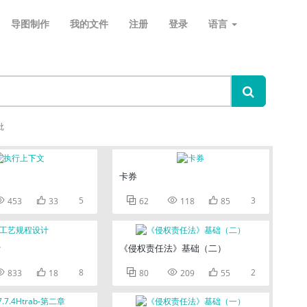
导图制作
我的文件
注册
登录
语言
批
卡券


5



3
453
33
62
118
85
计
《侵权责任法》基础（二）


8



2
833
18
80
209
55