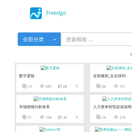
Freedgo
Design
全部分类
数字逻辑
全部规则_左右排列



5


19
585
88
84
151
市场情报分析体系
人力资本转型必读说明



6


51
104
30
24
270