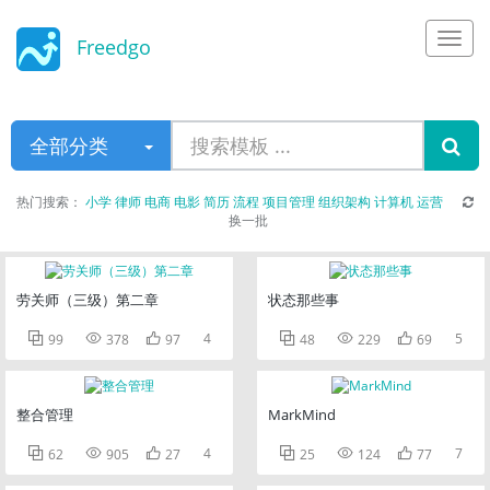
Freedgo
Design
全部分类
热门搜索：
小学
律师
电商
电影
简历
流程
项目管理
组织架构
计算机
运营
换一批
劳关师（三级）第二章
状态那些事



4



5
99
378
97
48
229
69
整合管理
MarkMind



4



7
62
905
27
25
124
77