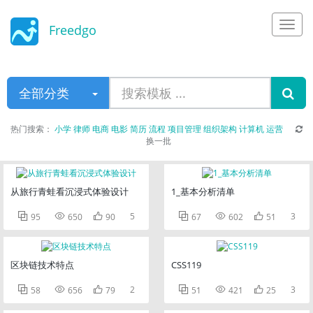
Freedgo
Design
全部分类
热门搜索：
小学
律师
电商
电影
简历
流程
项目管理
组织架构
计算机
运营
换一批
从旅行青蛙看沉浸式体验设计
1_基本分析清单



5



3
95
650
90
67
602
51
区块链技术特点
CSS119



2



3
58
656
79
51
421
25