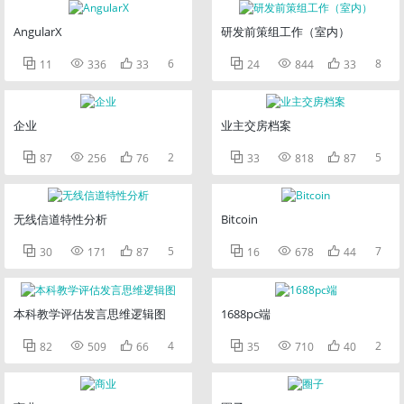
AngularX
研发前策组工作（室内）



6



8
11
336
33
24
844
33
企业
业主交房档案



2



5
87
256
76
33
818
87
无线信道特性分析
Bitcoin



5



7
30
171
87
16
678
44
本科教学评估发言思维逻辑图
1688pc端



4



2
82
509
66
35
710
40