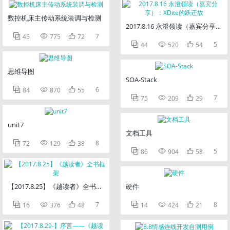
数控机床主传动系统装调与检测
2017.8.16 永澄领读（嘉宾分享）：



7
45
775
72



5
44
520
54
思维导图
SOA-Stack



6
84
870
55



7
75
209
29
unit7
文档工具



8
72
129
38



5
86
904
58
【2017.8.25】《越读者》全书框架
硬件



7



8
16
376
48
14
424
21