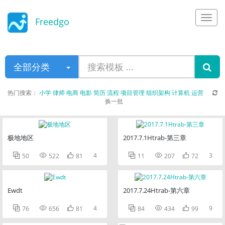
Freedgo
Design
全部分类
热门搜索：
小学
律师
电商
电影
简历
流程
项目管理
组织架构
计算机
运营
换一批
极地地区
2017.7.1Htrab-第三章



4



3
50
522
81
11
207
72
Ewdt
2017.7.24Htrab-第六章



4



9
76
656
81
84
434
99