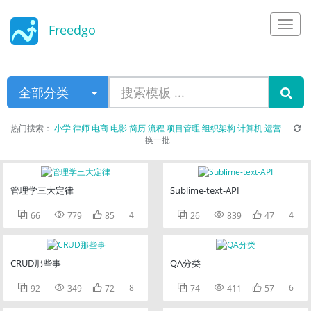
Freedgo
Design
全部分类
热门搜索：
小学
律师
电商
电影
简历
流程
项目管理
组织架构
计算机
运营
换一批
管理学三大定律
Sublime-text-API



4



4
66
779
85
26
839
47
CRUD那些事
QA分类



8



6
92
349
72
74
411
57