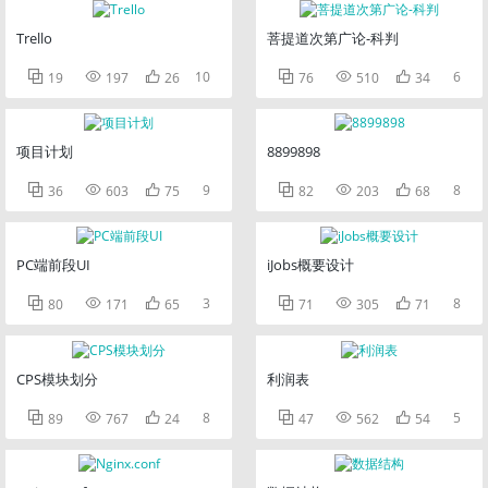
Trello
菩提道次第广论-科判



10



6
19
197
26
76
510
34
项目计划
8899898



9



8
36
603
75
82
203
68
PC端前段UI
iJobs概要设计



3



8
80
171
65
71
305
71
CPS模块划分
利润表



8



5
89
767
24
47
562
54