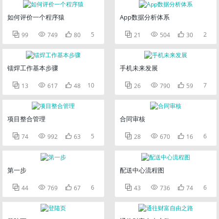
如何评价一个程序猿
App数据分析体系



5



2
99
749
80
21
504
30
镭焊工作基本步骤
手机未来发展



10



7
13
617
48
26
790
59
项目整合管理
合同审核



5



6
74
992
63
28
670
16
第一步
配送中心流程图



6



6
44
769
67
43
736
74