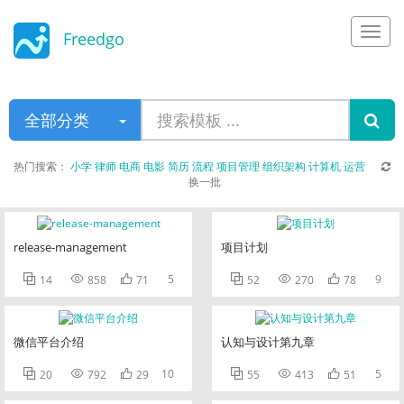
Freedgo
Design
全部分类
热门搜索：
小学
律师
电商
电影
简历
流程
项目管理
组织架构
计算机
运营
换一批
release-management
项目计划



5



9
14
858
71
52
270
78
微信平台介绍
认知与设计第九章



10



5
20
792
29
55
413
51