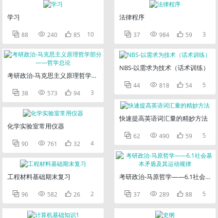
学习
法律程序



10



3
88
240
85
37
984
59
NBS-以需求为技术（话术训练）
考研政治-马克思主义原理哲学部分——哲学总论



5
44
818
54



3
38
573
94
快速提高英语词汇量的精妙方法
化学实验室常用仪器



5
62
490
59



4
90
761
32
工程材料基础期末复习
考研政治-马原哲学——6.1社会基



2



5
96
582
26
37
289
88