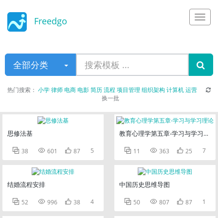
Freedgo
Design
全部分类
热门搜索：
小学
律师
电商
电影
简历
流程
项目管理
组织架构
计算机
运营
换一批
思修法基
教育心理学第五章-学习与学习理论



5



7
38
601
87
11
363
25
结婚流程安排
中国历史思维导图



4



1
52
996
38
50
807
87