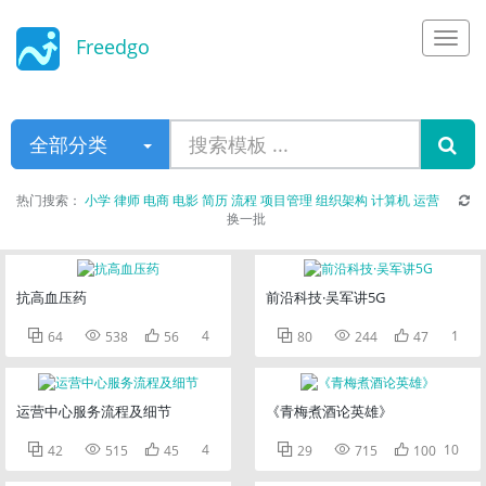
Freedgo
Design
全部分类
热门搜索：
小学
律师
电商
电影
简历
流程
项目管理
组织架构
计算机
运营
换一批
抗高血压药
前沿科技·吴军讲5G



4



1
64
538
56
80
244
47
运营中心服务流程及细节
《青梅煮酒论英雄》



4



10
42
515
45
29
715
100