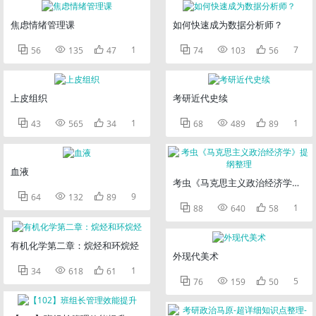
焦虑情绪管理课
如何快速成为数据分析师？



1



7
56
135
47
74
103
56
上皮组织
考研近代史续



1



1
43
565
34
68
489
89
血液
考虫《马克思主义政治经济学》提



9
64
132
89



1
88
640
58
有机化学第二章：烷烃和环烷烃
外现代美术



1
34
618
61



5
76
159
50