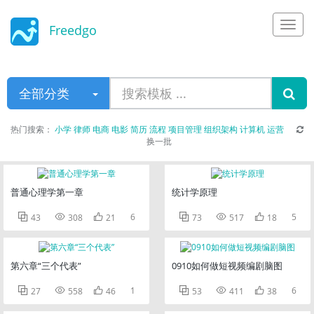
Freedgo
Design
全部分类
热门搜索：
小学
律师
电商
电影
简历
流程
项目管理
组织架构
计算机
运营
换一批
普通心理学第一章
统计学原理



6



5
43
308
21
73
517
18
第六章“三个代表”
0910如何做短视频编剧脑图



1



6
27
558
46
53
411
38