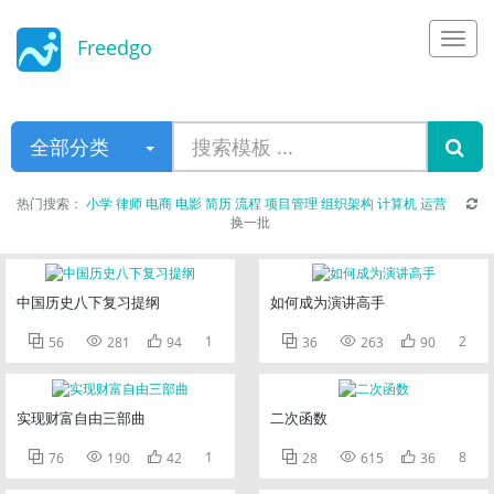
Freedgo
Design
全部分类
热门搜索：
小学
律师
电商
电影
简历
流程
项目管理
组织架构
计算机
运营
换一批
中国历史八下复习提纲
如何成为演讲高手



1



2
56
281
94
36
263
90
实现财富自由三部曲
二次函数



1



8
76
190
42
28
615
36