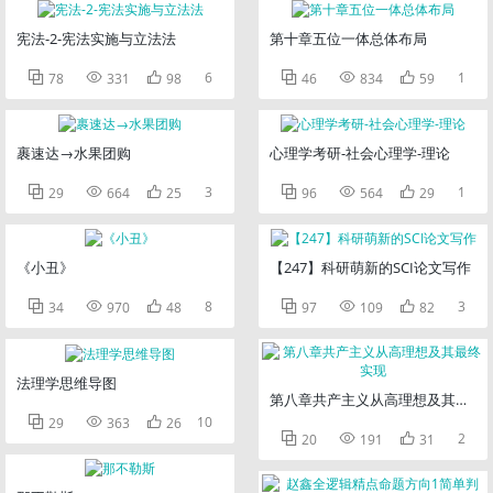
宪法-2-宪法实施与立法法
第十章五位一体总体布局



6



1
78
331
98
46
834
59
裹速达→水果团购
心理学考研-社会心理学-理论



3



1
29
664
25
96
564
29
《小丑》
【247】科研萌新的SCI论文写作



8



3
34
970
48
97
109
82
法理学思维导图
第八章共产主义从高理想及其最终



10
29
363
26



2
20
191
31