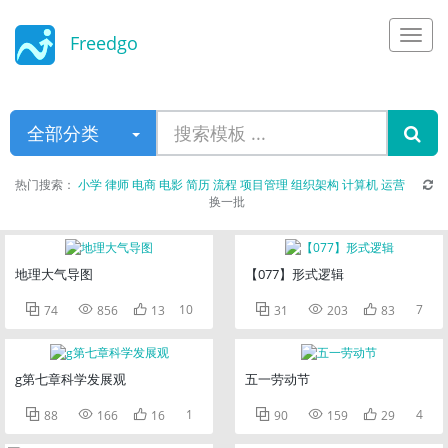
Freedgo
Design
全部分类
热门搜索：
小学
律师
电商
电影
简历
流程
项目管理
组织架构
计算机
运营
换一批
地理大气导图
【077】形式逻辑



10



7
74
856
13
31
203
83
g第七章科学发展观
五一劳动节



1



4
88
166
16
90
159
29