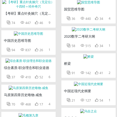
国贸思维导图
【考研】重点针灸腧穴（无定位）十四经＋经外奇穴



4
36
440
34



9
74
447
46
2020数学二考研大纲
中国历史思维导图



1
58
515
34



1
94
837
26
桥梁
综合素质-职业理念和职业道德



2
91
142
41



6
37
410
52
中国近现代史纲要
马原第四章历史唯物-咸鱼



1
21
127
54



4
70
468
17