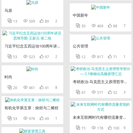
马原
中国新年



2
13
509
80



7
30
469
88
习近平纪念五四运动100周年讲话思维导图-王新元-第二组
公共管理



2



1
53
523
97
12
817
71
时尚
考研政治-马克思主义原理哲学部分—



8
20
461
41



3
47
571
52
有机化学第五章：炔烃与二烯烃
未来互联网时代有哪些流量变现的



1
53
978
49



9
15
178
100