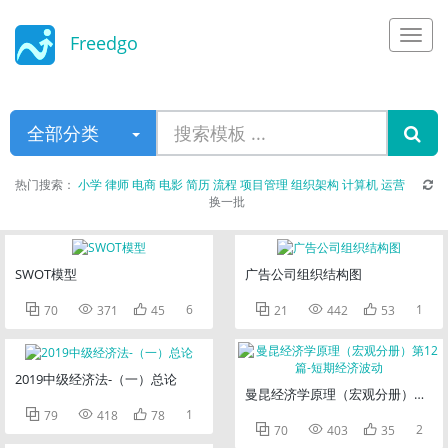
Freedgo
Design
全部分类
热门搜索：
小学
律师
电商
电影
简历
流程
项目管理
组织架构
计算机
运营
换一批
SWOT模型
广告公司组织结构图



6



1
70
371
45
21
442
53
2019中级经济法-（一）总论
曼昆经济学原理（宏观分册）第12



1
79
418
78



2
70
403
35