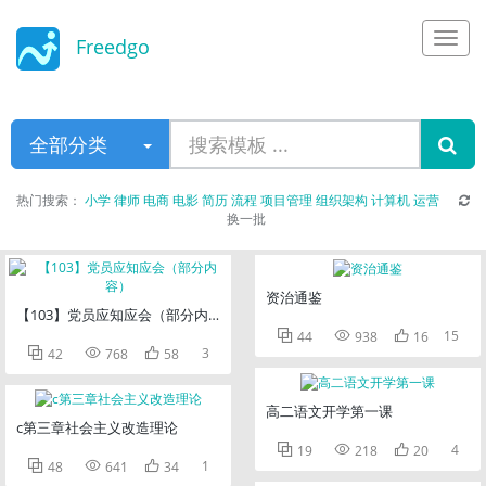
Freedgo
Design
全部分类
热门搜索：
小学
律师
电商
电影
简历
流程
项目管理
组织架构
计算机
运营
换一批
资治通鉴
【103】党员应知应会（部分内容）



15
44
938
16



3
42
768
58
高二语文开学第一课
c第三章社会主义改造理论



4
19
218
20



1
48
641
34