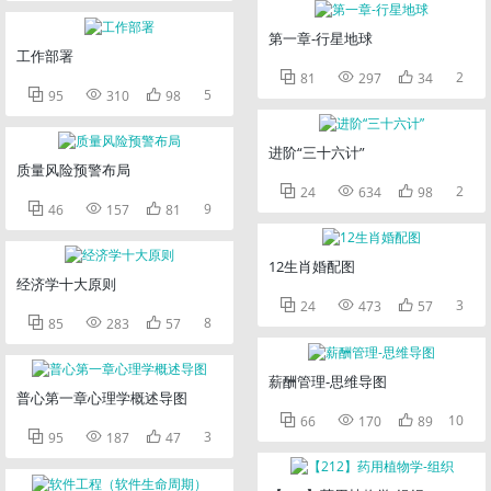
第一章-行星地球
工作部署



2
81
297
34



5
95
310
98
进阶“三十六计”
质量风险预警布局



2
24
634
98



9
46
157
81
12生肖婚配图
经济学十大原则



3
24
473
57



8
85
283
57
薪酬管理-思维导图
普心第一章心理学概述导图



10
66
170
89



3
95
187
47