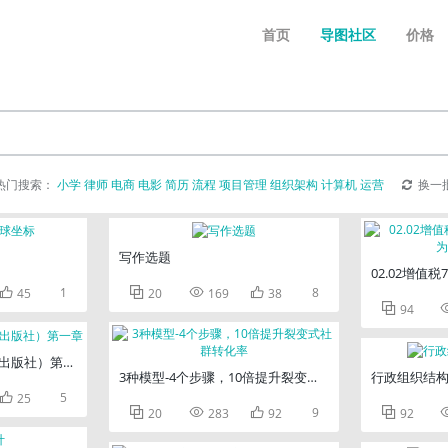
首页
导图社区
价格
热门搜索：
小学
律师
电商
电影
简历
流程
项目管理
组织架构
计算机
运营
换一
写作选题
02.02增值

1



8
45
20
169
38

94
出版社）第一章
3种模型-4个步骤，10倍提升裂变式社群转化率
行政组织结

5
25



9

20
283
92
92