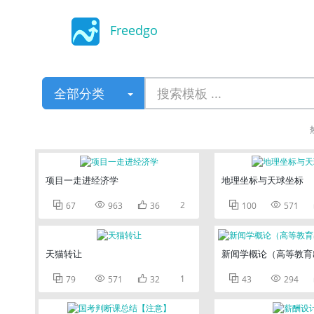
Freedgo
Design
全部分类
项目一走进经济学
地理坐标与天球坐标



2


67
963
36
100
571
天猫转让
新闻学概论（高等教育



1


79
571
32
43
294