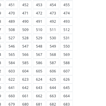
0
451
452
453
454
455
9
470
471
472
473
474
8
489
490
491
492
493
7
508
509
510
511
512
6
527
528
529
530
531
5
546
547
548
549
550
4
565
566
567
568
569
3
584
585
586
587
588
2
603
604
605
606
607
1
622
623
624
625
626
0
641
642
643
644
645
9
660
661
662
663
664
8
679
680
681
682
683