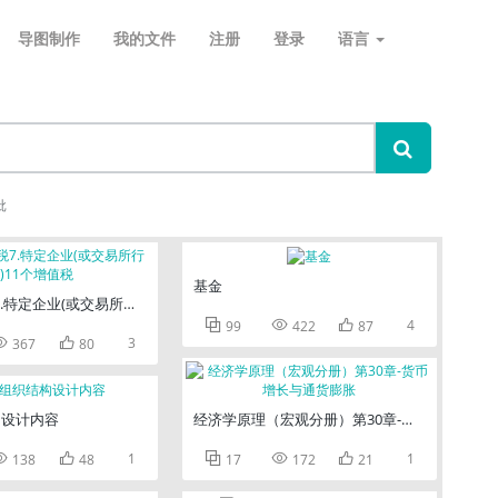
导图制作
我的文件
注册
登录
语言
批
基金
税7.特定企业(或交易所行为)11个增值税



4
99
422
87


3
367
80
构设计内容
经济学原理（宏观分册）第30章-货币增长与通


1



1
138
48
17
172
21