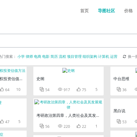
首页
导图社区
价格
热门搜索：
小学
律师
电商
电影
简历
流程
项目管理
组织架构
计算机
运营
换一
权投资估值方法
史纲
中台思维

10



5

64
54
917
75
36
黑白说
考研政治第四章，人类社会及其发展规律

5

47
53



1
56
220
22