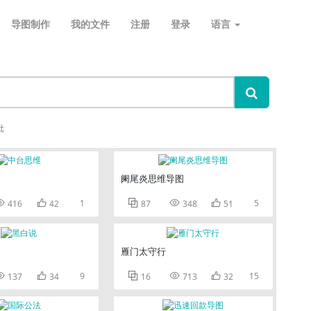
导图制作
我的文件
注册
登录
语言
批
阑尾炎思维导图


1



5
416
42
87
348
51
雁门太守行


9



15
137
34
16
713
32