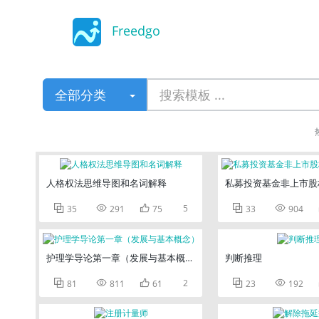
Freedgo
Design
全部分类
人格权法思维导图和名词解释
私募投资基金非上市股



5


35
291
75
33
904
护理学导论第一章（发展与基本概念）
判断推理



2


81
811
61
23
192