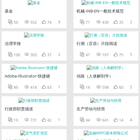
基金
机械-INB-EN一般技术规范



9



2
50
552
74
71
430
35
法理学辣
行测（言语）片段阅读



2



5
100
303
37
47
197
75
Adobe-Illustrator-快捷键
动脉（人体解剖学）



1



5
80
418
83
14
598
60
行政部职责描述
生产劳动与经营



1



4
19
731
42
44
641
14