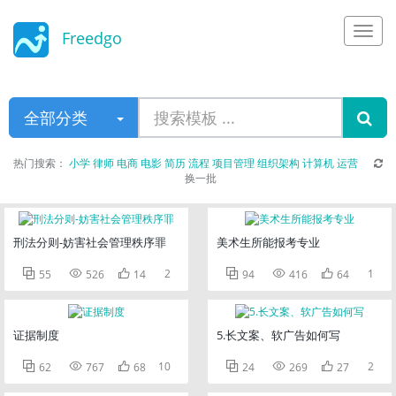
Freedgo
Design
全部分类
热门搜索：
小学
律师
电商
电影
简历
流程
项目管理
组织架构
计算机
运营
换一批
刑法分则-妨害社会管理秩序罪
美术生所能报考专业



2



1
55
526
14
94
416
64
证据制度
5.长文案、软广告如何写



10



2
62
767
68
24
269
27