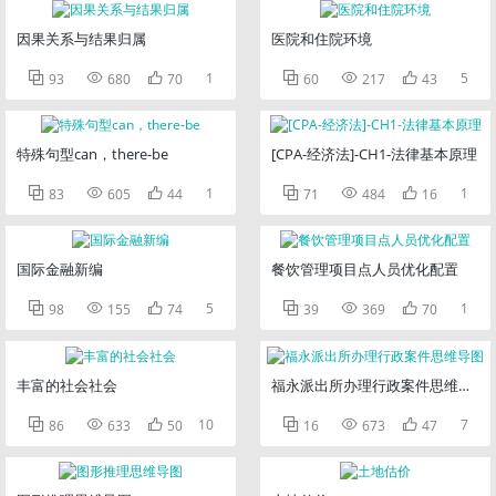
因果关系与结果归属
医院和住院环境



1



5
93
680
70
60
217
43
特殊句型can，there-be
[CPA-经济法]-CH1-法律基本原理



1



1
83
605
44
71
484
16
国际金融新编
餐饮管理项目点人员优化配置



5



1
98
155
74
39
369
70
丰富的社会社会
福永派出所办理行政案件思维导图



10



7
86
633
50
16
673
47