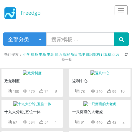
Freedgo
Design
全部分类
热门搜索：
小学
律师
电商
电影
简历
流程
项目管理
组织架构
计算机
运营
换一批
政党制度
返利中心



8



10
100
479
74
73
240
99
十九大分论_五位一体
一只窝囊的大老虎



1



2
67
594
54
91
440
43