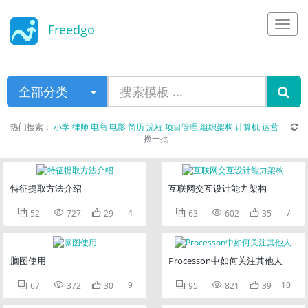
Freedgo
Design
全部分类
热门搜索：
小学
律师
电商
电影
简历
流程
项目管理
组织架构
计算机
运营
换一批
特征提取方法介绍
互联网交互设计能力架构



4



7
52
727
29
63
602
35
脑图使用
Processon中如何关注其他人



9



10
67
372
30
95
821
39