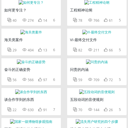
如何更专注？
工程精神论纲



6



5
40
274
14
78
766
61
海关类案件
VI-最终交付文件



6



5
29
404
13
82
211
66
奋斗的正确姿势
问责的内涵



6



5
56
566
97
59
709
72
谈合作学到的东西
五段动词的音便规则



7



5
22
630
91
70
144
26