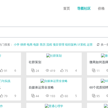
首页
导图社区
价格
热门搜索：
小学
律师
电商
电影
简历
流程
项目管理
组织架构
计算机
运营
换一
社群策划
微商如何选

6



4

91
24
419
75
11
战
自媒体运营全攻略
60个优质招

9



5

79
44
193
60
95