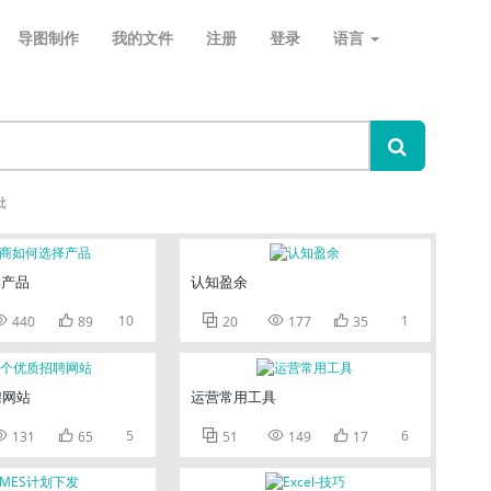
导图制作
我的文件
注册
登录
语言
批
择产品
认知盈余


10



1
440
89
20
177
35
聘网站
运营常用工具


5



6
131
65
51
149
17