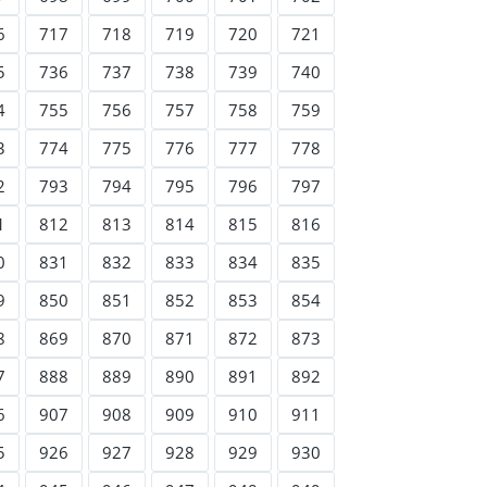
6
717
718
719
720
721
5
736
737
738
739
740
4
755
756
757
758
759
3
774
775
776
777
778
2
793
794
795
796
797
1
812
813
814
815
816
0
831
832
833
834
835
9
850
851
852
853
854
8
869
870
871
872
873
7
888
889
890
891
892
6
907
908
909
910
911
5
926
927
928
929
930