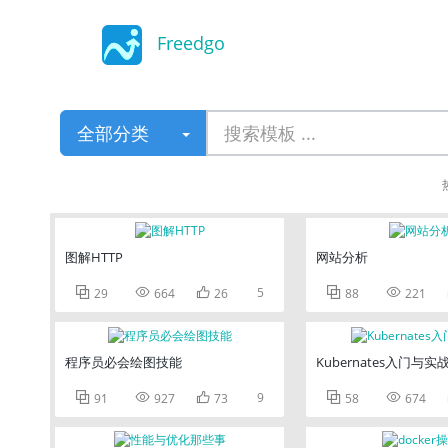
Freedgo
Design
全部分类
图解HTTP
网站分析



5


29
664
26
88
221
程序员必会绘图技能
Kubernates入门与实



9


91
927
73
58
674