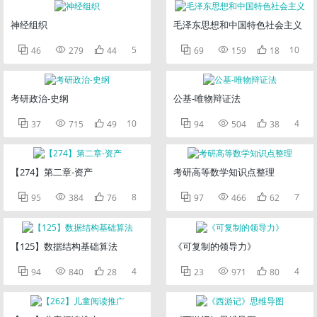
神经组织
毛泽东思想和中国特色社会主义



5



10
46
279
44
69
159
18
考研政治-史纲
公基-唯物辩证法



10



4
37
715
49
94
504
38
【274】第二章-资产
考研高等数学知识点整理



8



7
95
384
76
97
466
62
【125】数据结构基础算法
《可复制的领导力》



4



4
94
840
28
23
971
80