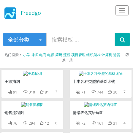
Freedgo
Design
全部分类
热门搜索：
小学
律师
电商
电影
简历
流程
项目管理
组织架构
计算机
运营
换一批
王源抽烟
十本各种类型的基础读物



2



7
91
310
81
71
744
30
销售流程图
情绪表达英语词汇



6



4
76
294
12
72
161
31