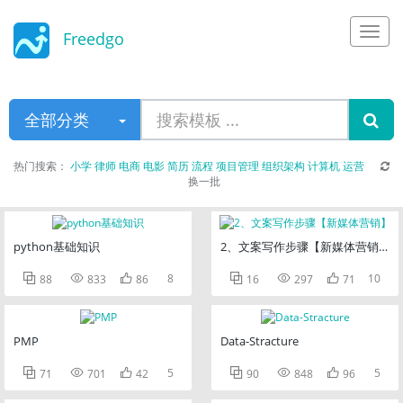
Freedgo
Design
全部分类
热门搜索：
小学
律师
电商
电影
简历
流程
项目管理
组织架构
计算机
运营
换一批
python基础知识
2、文案写作步骤【新媒体营销】



8



10
88
833
86
16
297
71
PMP
Data-Stracture



5



5
71
701
42
90
848
96