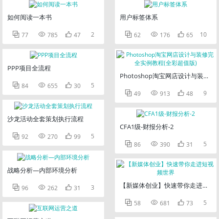
如何阅读一本书
用户标签体系



2



10
77
785
47
62
176
65
PPP项目全流程
Photoshop淘宝网店设计与装修



5
84
655
30



9
49
913
48
沙龙活动全套策划执行流程
CFA1级-财报分析-2



5
92
270
99



5
86
390
31
战略分析—内部环境分析
【新媒体创业】快速带你走进短视



3
96
262
31



5
58
681
73