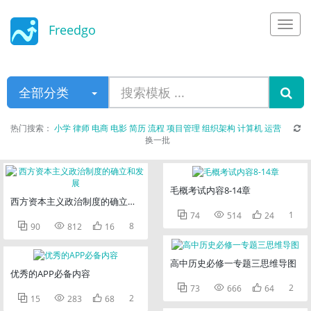
Freedgo
Design
全部分类
热门搜索：
小学
律师
电商
电影
简历
流程
项目管理
组织架构
计算机
运营
换一批
毛概考试内容8-14章
西方资本主义政治制度的确立和发展



1
74
514
24



8
90
812
16
高中历史必修一专题三思维导图
优秀的APP必备内容



2
73
666
64



2
15
283
68