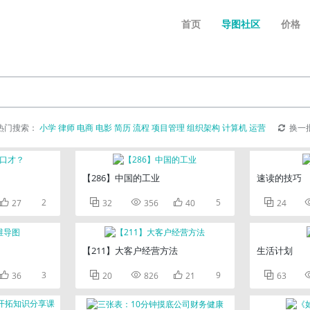
首页
导图社区
价格
热门搜索：
小学
律师
电商
电影
简历
流程
项目管理
组织架构
计算机
运营
换一
【286】中国的工业
速读的技巧

2



5

27
32
356
40
24
【211】大客户经营方法
生活计划

3



9

36
20
826
21
63