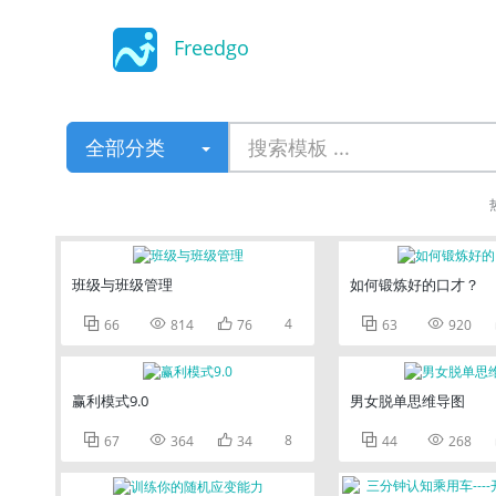
Freedgo
Design
全部分类
班级与班级管理
如何锻炼好的口才？



4


66
814
76
63
920
赢利模式9.0
男女脱单思维导图



8


67
364
34
44
268