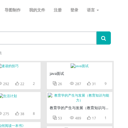
导图制作
我的文件
注册
登录
语言
批
java面试


2



9
292
22
26
287
31
教育学的产生与发展（教育知识与能力）


8
275
38



1
53
489
17