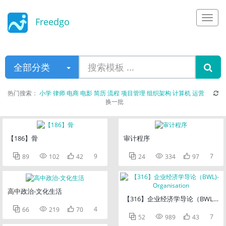
Freedgo
Design
全部分类
热门搜索：
小学
律师
电商
电影
简历
流程
项目管理
组织架构
计算机
运营
换一批
【186】骨
审计程序



9



7
89
102
42
24
334
97
高中政治-文化生活
【316】企业经济学导论（BWL)-Organ



4
66
219
70



7
52
989
43