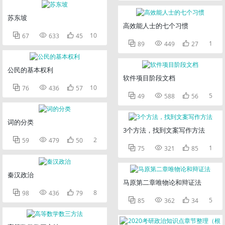
苏东坡
高效能人士的七个习惯



10
67
633
45



1
89
449
27
公民的基本权利
软件项目阶段文档



10
76
436
57



5
49
588
56
词的分类
3个方法，找到文案写作方法



2
59
479
50



1
75
321
85
秦汉政治
马原第二章唯物论和辩证法



8
98
436
79



5
85
362
34