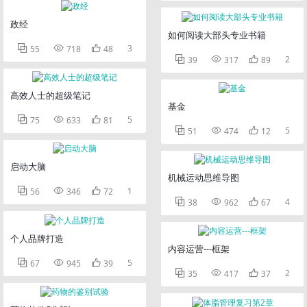
政经
如何阅读大部头专业书籍



3
55
718
48



2
39
317
89
高效人士的超级笔记
基金



5
75
633
81



5
51
474
12
启动大脑
机械运动思维导图



1
56
346
72



4
38
962
67
个人品牌打造
内容运营---框架



5
67
945
39



2
35
417
37