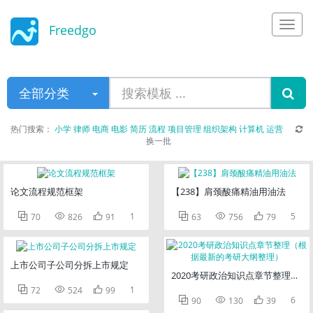
Freedgo
Design
全部分类
热门搜索：
小学
律师
电商
电影
简历
流程
项目管理
组织架构
计算机
运营
换一批
论文流程规范框架
【238】肩颈酸痛精油用油法



1



5
70
826
91
63
756
79
上市公司子公司分拆上市规定
2020考研政治知识点章节整理（



1
72
524
99



6
90
130
39