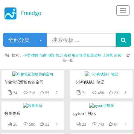
Freedgo
Design
全部分类
热门搜索：
小学
律师
电商
电影
简历
流程
项目管理
组织架构
计算机
运营
换一批
印象笔记留给你的空间
《小狗钱钱》笔记



2



3
74
716
55
71
458
23
数量关系
pyton可视化



6



2
26
580
32
23
743
61