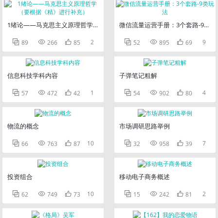
1绪论——马克思主义原理哲学（要根据《精》进行补充）
微信流量运营手册：3个套路-9类玩



2



9
89
266
85
52
895
69
信息科技学科内容
子弹笔记粗解



1



4
57
472
42
54
902
80
物流的概念
市场调研思路举例



10



7
66
763
87
32
958
39
投资组合
移动电子商务概述



10



2
62
749
73
15
242
81