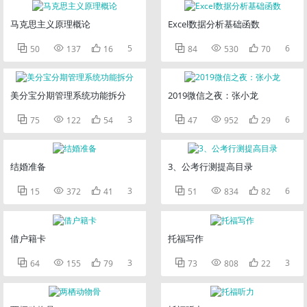
马克思主义原理概论
Excel数据分析基础函数



5



6
50
137
16
84
530
70
美分宝分期管理系统功能拆分
2019微信之夜：张小龙



3



6
75
122
54
47
952
29
结婚准备
3、公考行测提高目录



3



6
15
372
41
51
834
82
借户籍卡
托福写作



3



3
64
155
79
73
808
22