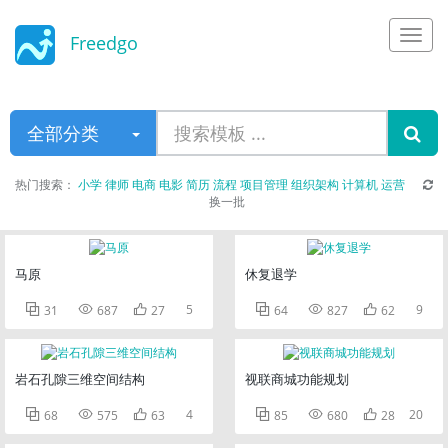
Freedgo
Design
全部分类
热门搜索：
小学
律师
电商
电影
简历
流程
项目管理
组织架构
计算机
运营
换一批
马原
休复退学



5



9
31
687
27
64
827
62
岩石孔隙三维空间结构
视联商城功能规划



4



20
68
575
63
85
680
28