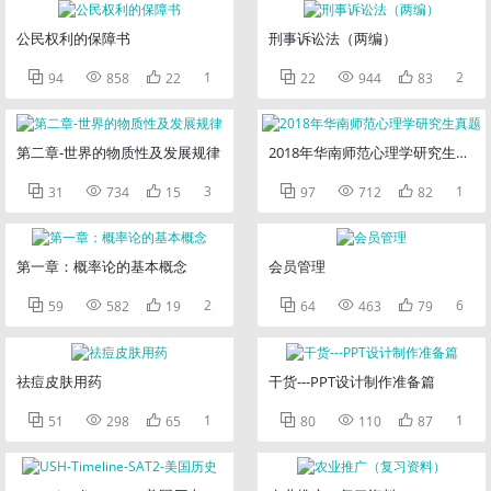
公民权利的保障书
刑事诉讼法（两编）



1



2
94
858
22
22
944
83
第二章-世界的物质性及发展规律
2018年华南师范心理学研究生真题



3



1
31
734
15
97
712
82
第一章：概率论的基本概念
会员管理



2



6
59
582
19
64
463
79
祛痘皮肤用药
干货---PPT设计制作准备篇



1



1
51
298
65
80
110
87