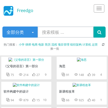
Freedgo
Design
全部分类
热门搜索：
小学
律师
电商
电影
简历
流程
项目管理
组织架构
计算机
运营
换一批
《父母的语言》第一部分
海思



9



4
75
214
27
91
148
39
软件构建中的设计
新课程改革



10



1
94
879
15
66
925
40