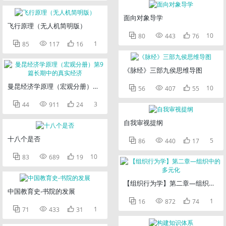
面向对象导学
飞行原理（无人机简明版）



10
80
443
76



1
85
117
16
《脉经》三部九侯思维导图
曼昆经济学原理（宏观分册）第9篇长期中的真实经济



10
56
407
55



3
44
911
24
自我审视提纲
十八个是否



5
86
440
17



10
83
689
19
【组织行为学】第二章—组织中的
中国教育史-书院的发展



1
16
872
74



1
71
433
31