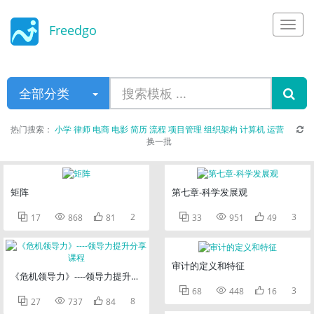
Freedgo
Design
全部分类
热门搜索：
小学
律师
电商
电影
简历
流程
项目管理
组织架构
计算机
运营
换一批
矩阵
第七章-科学发展观



2



3
17
868
81
33
951
49
审计的定义和特征
《危机领导力》----领导力提升分享课程



3
68
448
16



8
27
737
84