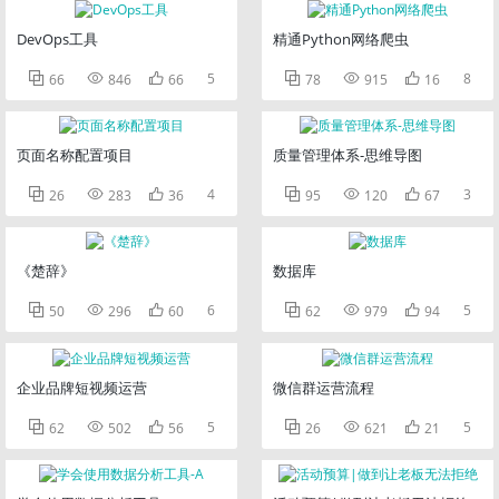
DevOps工具
精通Python网络爬虫



5



8
66
846
66
78
915
16
页面名称配置项目
质量管理体系-思维导图



4



3
26
283
36
95
120
67
《楚辞》
数据库



6



5
50
296
60
62
979
94
企业品牌短视频运营
微信群运营流程



5



5
62
502
56
26
621
21