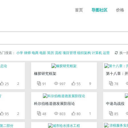
首页
导图社区
价格
热门搜索：
小学
律师
电商
电影
简历
流程
项目管理
组织架构
计算机
运营
换一
橡胶研究框架
第十八章：

2



9

25
91
997
55
78
科尔伯格道德发展阶段论
中途岛战役

2



1

95
48
803
80
85