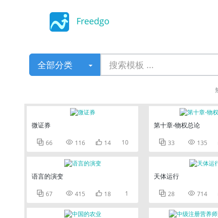
Freedgo
Design
全部分类
微证券
第十章-物权总论



10


66
116
14
33
135
语言的演变
天体运行



1


67
415
18
28
714