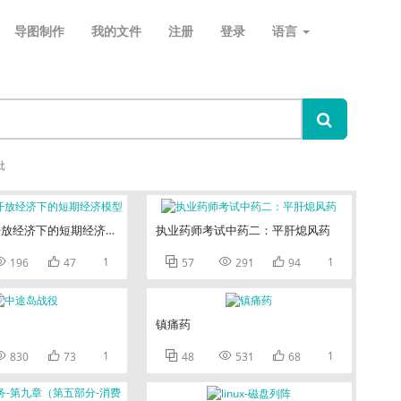
导图制作
我的文件
注册
登录
语言
批
开放经济下的短期经济模型
执业药师考试中药二：平肝熄风药


1



1
196
47
57
291
94
镇痛药


1



1
830
73
48
531
68