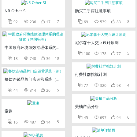
NR-Other-SI
购买二手房注意事项



7



8
92
236
17
69
539
83
尼尔森十大交互设计原则
中国政府环境绩效治理体系的理论研究（包国宪等）



5
100
178
77



10
18
748
36
付费社群挑战计划
餐饮连锁品牌门店运营系统（新）



4
77
320
98



5
44
314
26
美柚产品分析
童趣



6
45
697
94



5
16
487
14