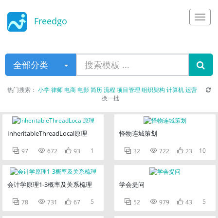
Freedgo
Design
全部分类
热门搜索：
小学
律师
电商
电影
简历
流程
项目管理
组织架构
计算机
运营
换一批
InheritableThreadLocal原理
怪物连城策划



1



10
97
672
93
32
722
23
会计学原理1-3概率及关系梳理
学会提问



5



5
78
731
67
52
979
43