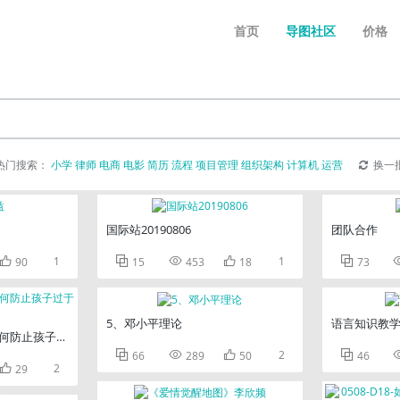
首页
导图社区
价格
热门搜索：
小学
律师
电商
电影
简历
流程
项目管理
组织架构
计算机
运营
换一
国际站20190806
团队合作

1



1

90
15
453
18
73
5、邓小平理论
语言知识教
何防止孩子过于骄纵）



2

66
289
50
46

2
29