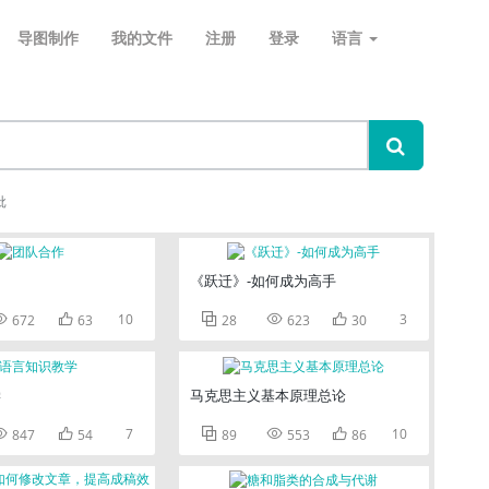
导图制作
我的文件
注册
登录
语言
批
《跃迁》-如何成为高手


10



3
672
63
28
623
30
学
马克思主义基本原理总论


7



10
847
54
89
553
86