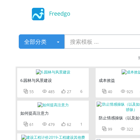
Freedgo
Design
全部分类
6.园林与风景建设
成本效益



6


55
485
27
40
925
如何提高注意力
防止情感操纵（以及如



1
61
479
62


99
322