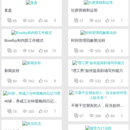
复盘
社群营销和运营



9



1
86
635
46
31
424
16
Bowlby和内部工作模式
时间管理四象限法则



10



2
30
534
68
68
505
88
新闻反转
“理工男”如何提高职场写作能力



8



2
89
502
15
82
532
59
40讲，养成三分钟晨晚间日记习惯
不善于交朋友的人，应当如何经营



7
76
305
97



2
97
386
89