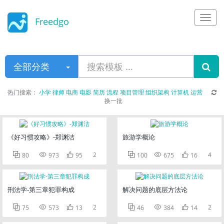
Freedgo
Design
全部分类
热门搜索：
小学
律师
电商
电影
简历
流程
项目管理
组织架构
计算机
运营
换一批
《好习惯攻略》-郑渊洁
旅游学概论



2



4
80
973
95
100
675
16
刑法学-第三章犯罪构成
解决问题的底层方法论



2



2
75
573
13
46
384
14