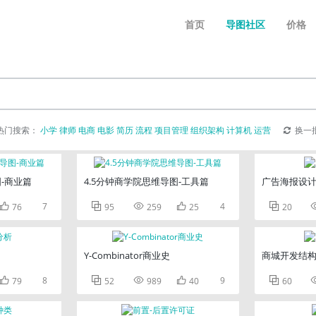
首页
导图社区
价格
热门搜索：
小学
律师
电商
电影
简历
流程
项目管理
组织架构
计算机
运营
换一
图-商业篇
4.5分钟商学院思维导图-工具篇
广告海报设

7



4

76
95
259
25
20
Y-Combinator商业史
商城开发结

8



9

79
52
989
40
60