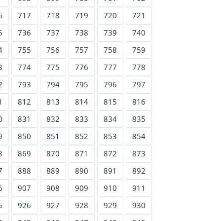
6
717
718
719
720
721
5
736
737
738
739
740
4
755
756
757
758
759
3
774
775
776
777
778
2
793
794
795
796
797
1
812
813
814
815
816
0
831
832
833
834
835
9
850
851
852
853
854
8
869
870
871
872
873
7
888
889
890
891
892
6
907
908
909
910
911
5
926
927
928
929
930