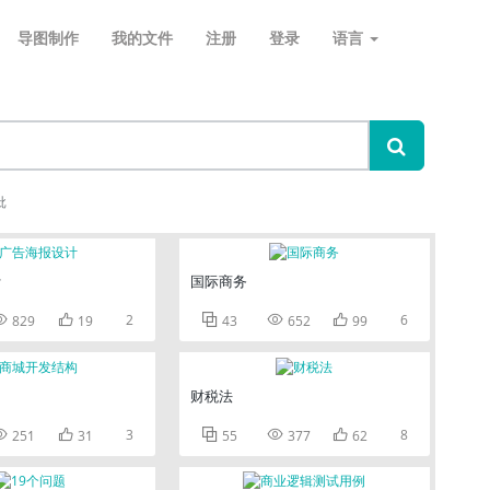
导图制作
我的文件
注册
登录
语言
批
计
国际商务


2



6
829
19
43
652
99
构
财税法


3



8
251
31
55
377
62