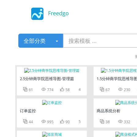
Freedgo
Design
全部分类
2.5分钟商学院思维导图-管理篇
1.5分钟商学院思维导



4


61
774
58
67
230
订单监控
商品系统分析



5


44
995
90
38
332