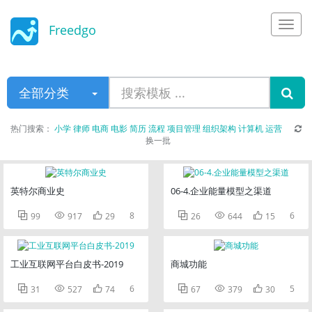
Freedgo
Design
全部分类
热门搜索：
小学
律师
电商
电影
简历
流程
项目管理
组织架构
计算机
运营
换一批
英特尔商业史
06-4.企业能量模型之渠道



8



6
99
917
29
26
644
15
工业互联网平台白皮书-2019
商城功能



6



5
31
527
74
67
379
30