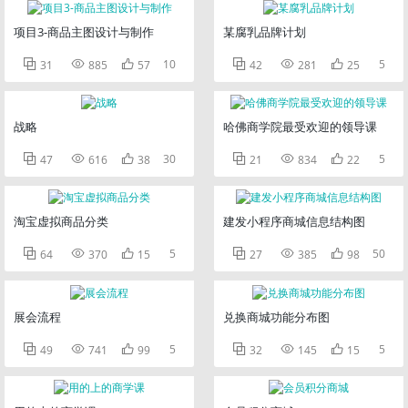
项目3-商品主图设计与制作
某腐乳品牌计划



10



5
31
885
57
42
281
25
战略
哈佛商学院最受欢迎的领导课



30



5
47
616
38
21
834
22
淘宝虚拟商品分类
建发小程序商城信息结构图



5



50
64
370
15
27
385
98
展会流程
兑换商城功能分布图



5



5
49
741
99
32
145
15