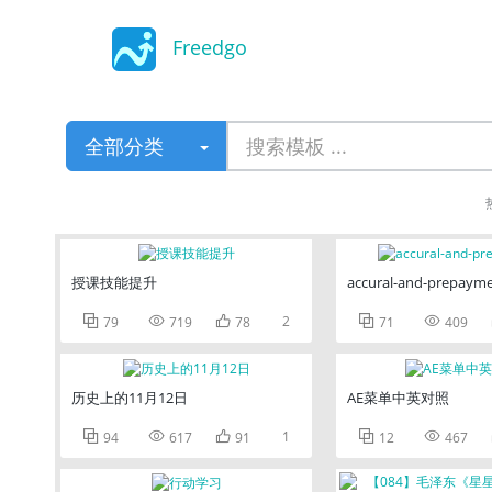
Freedgo
Design
全部分类
授课技能提升
accural-and-prepaym



2


79
719
78
71
409
历史上的11月12日
AE菜单中英对照



1


94
617
91
12
467