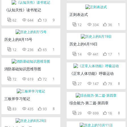
《认知天性》读书笔记
正则表达式



9
62
644
13



1
12
334
36
历史上的8月15号
历史上的6月19日



1
12
236
65



1
14
441
17
消防基础知识思维导图
《正常人体功能》呼吸运动



1
72
619
72



8
27
147
79
三板斧学习笔记
综合能力-第二篇-第四章



8
83
435
93



8
29
699
16