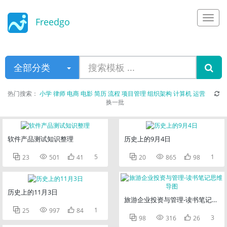
Freedgo
Design
全部分类
热门搜索：
小学
律师
电商
电影
简历
流程
项目管理
组织架构
计算机
运营
换一批
软件产品测试知识整理
历史上的9月4日



5



1
23
501
41
20
865
98
历史上的11月3日
旅游企业投资与管理-读书笔记思维



1
25
997
84



3
98
316
26