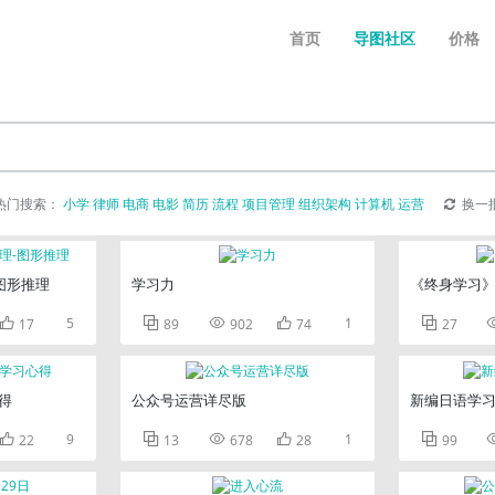
首页
导图社区
价格
热门搜索：
小学
律师
电商
电影
简历
流程
项目管理
组织架构
计算机
运营
换一
图形推理
学习力
《终身学习

5



1

17
89
902
74
27
得
公众号运营详尽版
新编日语学

9



1

22
13
678
28
99