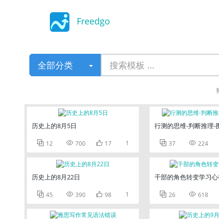
Freedgo
Design
全部分类
历史上的8月5日
行测的思维-判断推理-



1


12
700
17
37
224
历史上的8月22日
干部的角色转变学习心



1


45
390
98
26
618