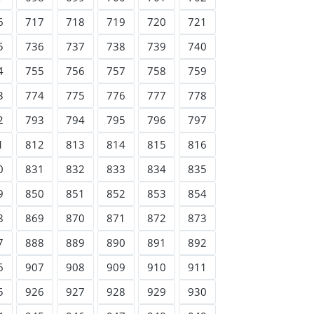
6
717
718
719
720
721
5
736
737
738
739
740
4
755
756
757
758
759
3
774
775
776
777
778
2
793
794
795
796
797
1
812
813
814
815
816
0
831
832
833
834
835
9
850
851
852
853
854
8
869
870
871
872
873
7
888
889
890
891
892
6
907
908
909
910
911
5
926
927
928
929
930