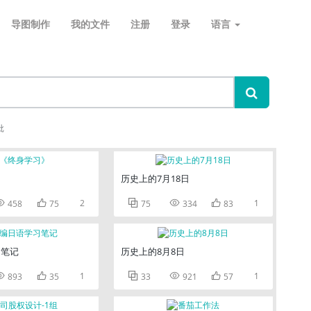
导图制作
我的文件
注册
登录
语言
批
》
历史上的7月18日


2



1
458
75
75
334
83
习笔记
历史上的8月8日


1



1
893
35
33
921
57