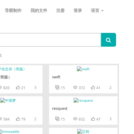
导图制作
我的文件
注册
登录
语言
批
（简版）
swift


3



2
820
21
15
372
41
resquest


2



3
584
79
15
652
47