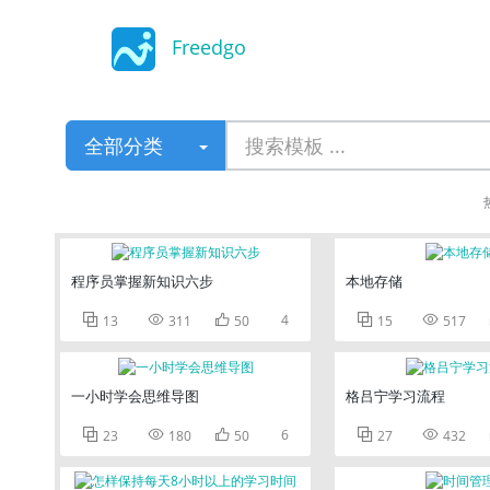
Freedgo
Design
全部分类
程序员掌握新知识六步
本地存储



4


13
311
50
15
517
一小时学会思维导图
格吕宁学习流程



6


23
180
50
27
432