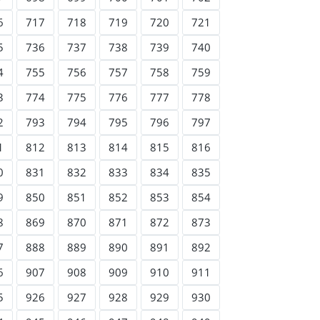
6
717
718
719
720
721
5
736
737
738
739
740
4
755
756
757
758
759
3
774
775
776
777
778
2
793
794
795
796
797
1
812
813
814
815
816
0
831
832
833
834
835
9
850
851
852
853
854
8
869
870
871
872
873
7
888
889
890
891
892
6
907
908
909
910
911
5
926
927
928
929
930