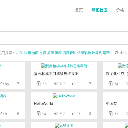
首页
导图社区
价格
热门搜索：
小学
律师
电商
电影
简历
流程
项目管理
组织架构
计算机
运营
换一
提高柏成学习成绩思维导图
数字化生存

7



7

86
33
703
30
74
HelloWorld
中国梦

6



8

81
94
508
35
71