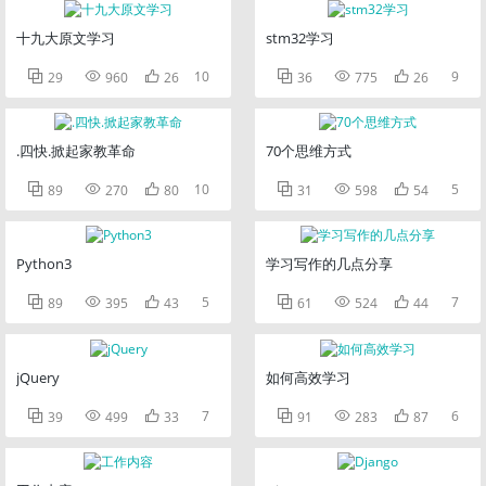
十九大原文学习
stm32学习



10



9
29
960
26
36
775
26
.四快.掀起家教革命
70个思维方式



10



5
89
270
80
31
598
54
Python3
学习写作的几点分享



5



7
89
395
43
61
524
44
jQuery
如何高效学习



7



6
39
499
33
91
283
87