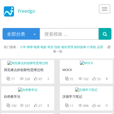
Freedgo
Design
全部分类
热门搜索：
小学
律师
电商
电影
简历
流程
项目管理
组织架构
计算机
运营
换一批
洞见痛点的创新性思维过程
MOCK



3



8
77
328
95
55
102
53
自然教学法
沃德学习笔记



8



9
100
337
27
11
898
44