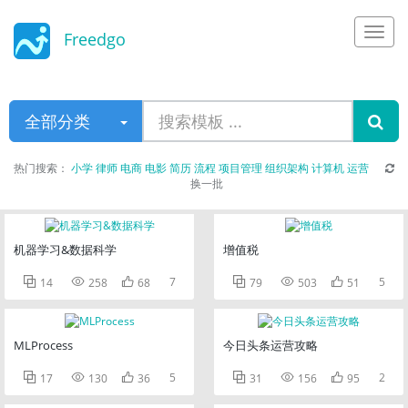
Freedgo
Design
全部分类
热门搜索：
小学
律师
电商
电影
简历
流程
项目管理
组织架构
计算机
运营
换一批
机器学习&数据科学
增值税



7



5
14
258
68
79
503
51
MLProcess
今日头条运营攻略



5



2
17
130
36
31
156
95