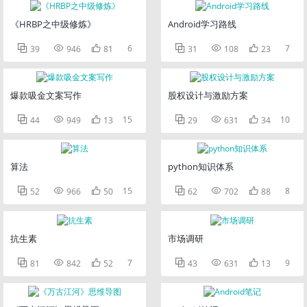
《HRBP之中级修炼》
Android学习路线



6



7
39
946
81
31
108
23
爆款吸金文案写作
股权设计与激励方案



15



10
44
949
13
29
631
34
算法
python知识体系



15



8
52
966
50
62
702
88
抗生素
市场调研



7



9
81
842
52
43
631
13