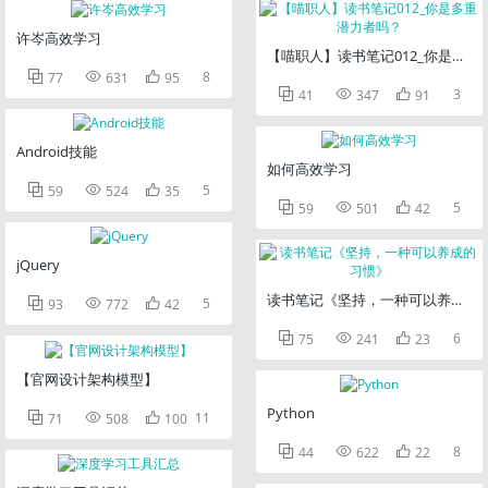
许岑高效学习
【喵职人】读书笔记012_你是多重



8
77
631
95



3
41
347
91
Android技能
如何高效学习



5
59
524
35



5
59
501
42
jQuery
读书笔记《坚持，一种可以养成的



5
93
772
42



6
75
241
23
【官网设计架构模型】
Python



11
71
508
100



8
44
622
22