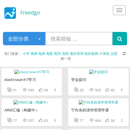
Freedgo
Design
全部分类
热门搜索：
小学
律师
电商
电影
简历
流程
项目管理
组织架构
计算机
运营
换一批
elasticsearch7学习
学会提问



6



6
91
990
58
28
569
46
ARM汇编（构建中）
宁向东的清华管理学课



6



2
17
937
63
77
444
58