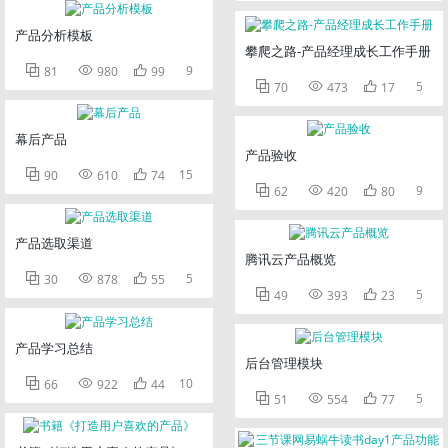
产品分析模板
攀爬之路-产品经理成长工作手册



9
81
980
99



5
70
473
17
幕后产品
产品验收



15
90
610
74



9
62
420
80
产品选取渠道
腾讯云产品概览



5
30
878
55



5
49
393
23
产品学习总结
后台管理模块



10
66
922
44



5
51
554
77