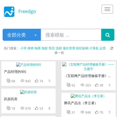
Freedgo
Design
全部分类
热门搜索：
小学
律师
电商
电影
简历
流程
项目管理
组织架构
计算机
运营
换一批
产品经理的9问
《互联网产品经理修炼手册》——



5
68
843
74



5
62
263
38
药房药库
腾讯产品法（李立著）



8
18
679
53



5
31
848
70