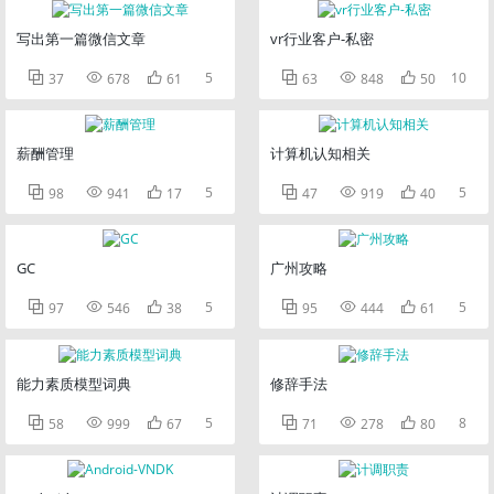
写出第一篇微信文章
vr行业客户-私密



5



10
37
678
61
63
848
50
薪酬管理
计算机认知相关



5



5
98
941
17
47
919
40
GC
广州攻略



5



5
97
546
38
95
444
61
能力素质模型词典
修辞手法



5



8
58
999
67
71
278
80