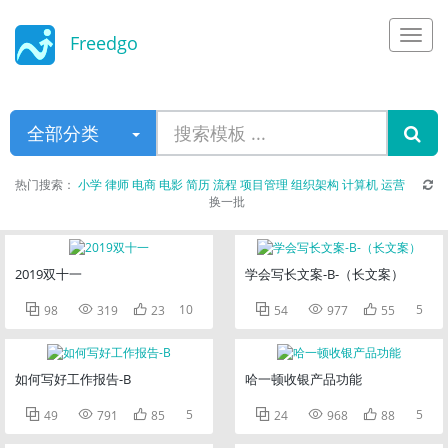
Freedgo
Design
全部分类
热门搜索：
小学
律师
电商
电影
简历
流程
项目管理
组织架构
计算机
运营
换一批
2019双十一
学会写长文案-B-（长文案）



10



5
98
319
23
54
977
55
如何写好工作报告-B
哈一顿收银产品功能



5



5
49
791
85
24
968
88