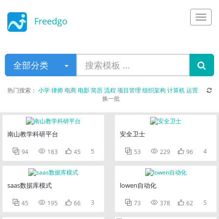
Freedgo
Design
全部分类
热门搜索：
小学
律师
电商
电影
简历
流程
项目管理
组织架构
计算机
运营
换一批
南山教学科研平台
安全卫士



5



4
94
183
45
53
229
96
saas数据库模式
lowen自动化



3



5
45
195
66
73
378
62