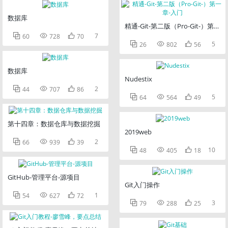
数据库
精通-Git-第二版（Pro-Git-）第一



7
60
728
70



5
26
802
56
数据库
Nudestix



2
44
707
86



5
64
564
49
第十四章：数据仓库与数据挖掘
2019web



2
66
939
39



10
48
405
18
GitHub-管理平台-源项目
Git入门操作



1
54
627
72



3
79
288
25