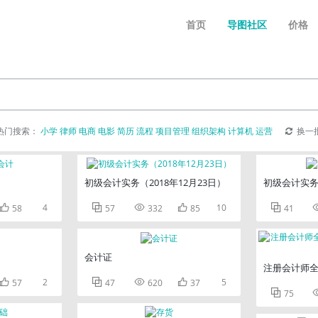
首页
导图社区
价格
热门搜索：
小学
律师
电商
电影
简历
流程
项目管理
组织架构
计算机
运营
换一
初级会计实务（2018年12月23日）
初级会计实

4



10

58
57
332
85
41
会计证
注册会计师

2



5
57
47
620
37

75