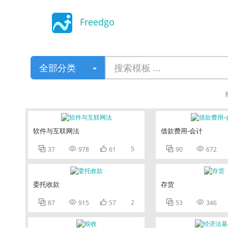
Freedgo
Design
全部分类
软件与互联网法
借款费用-会计



5


37
978
61
90
672
委托收款
存货



2


87
915
57
53
346