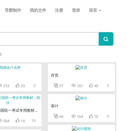
导图制作
我的文件
注册
登录
语言
批
务
存货


2



5
533
33
57
181
40
审计
全国统一考试专用教材：税法



5
44
164
70


10
564
14