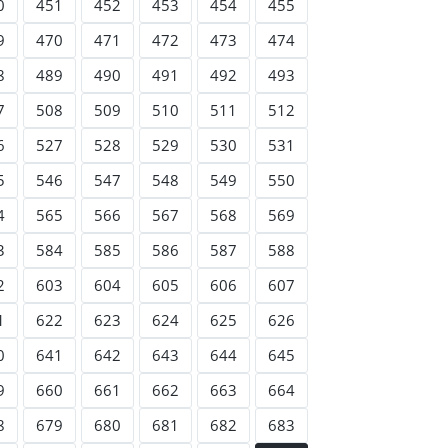
0
451
452
453
454
455
9
470
471
472
473
474
8
489
490
491
492
493
7
508
509
510
511
512
6
527
528
529
530
531
5
546
547
548
549
550
4
565
566
567
568
569
3
584
585
586
587
588
2
603
604
605
606
607
1
622
623
624
625
626
0
641
642
643
644
645
9
660
661
662
663
664
8
679
680
681
682
683